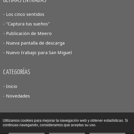
ÚLTIMAS ENTRADAS
- Los cinco sentidos
- "Captura tus sueños"
- Publicación de Meero
- Nueva pantalla de descarga
- Nuevo trabajo para San Miguel
CATEGORÍAS
- Inicio
- Novedades
Utilizamos cookies para mejorar la navegación web y obtener estadísticas. Si
Ver anterior
Ver siguiente
continuas navegando, consideramos que aceptas su uso.