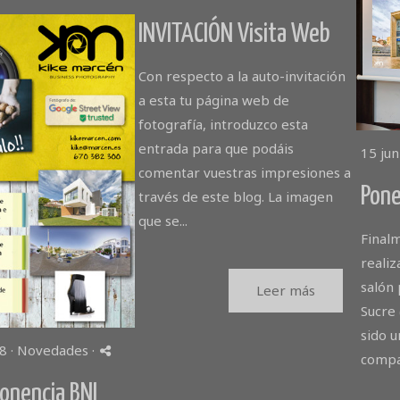
INVITACIÓN Visita Web
Con respecto a la auto-invitación
a esta tu página web de
fotografía, introduzco esta
entrada para que podáis
15 jun
comentar vuestras impresiones a
Pone
través de este blog. La imagen
que se...
Final
realiz
salón 
Leer más
Sucre 
sido u
8 ·
Novedades
·
compa
onencia BNI