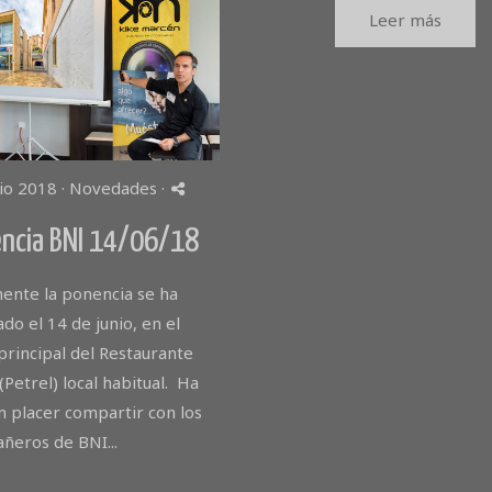
Leer más
io 2018 ·
Novedades
·
ncia BNI 14/06/18
mente la ponencia se ha
ado el 14 de junio, en el
principal del Restaurante
(Petrel) local habitual. Ha
n placer compartir con los
ñeros de BNI...