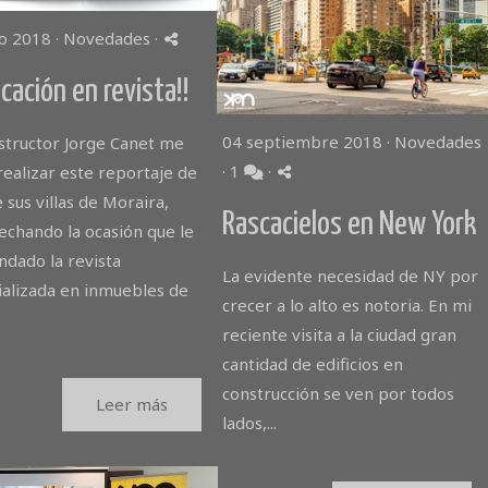
io 2018 ·
Novedades
·
icación en revista!!
04 septiembre 2018 ·
Novedades
nstructor Jorge Canet me
·
1
·
realizar este reportaje de
 sus villas de Moraira,
Rascacielos en New York
echando la ocasión que le
ndado la revista
La evidente necesidad de NY por
ializada en inmuebles de
crecer a lo alto es notoria. En mi
reciente visita a la ciudad gran
cantidad de edificios en
construcción se ven por todos
Leer más
lados,...