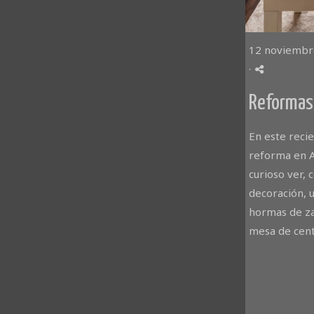
12 noviembr
·
Reformas
En este reci
reforma en A
curioso ver,
decoración, u
hormas de za
mesa de centr