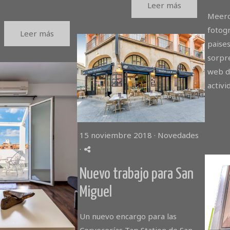
Leer más
Meero
fotog
Leer más
paises
sorpre
web d
activi
15 noviembre 2018 ·
Novedades
·
Nuevo trabajo para San
Miguel
Un nuevo encargo para las