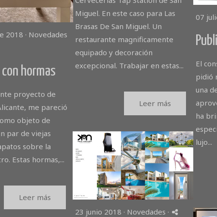
Cervecerías Tap Station de San
Miguel. En este caso para Las
07 jul
Brasas De San Miguel. Un
e 2018 ·
Novedades
Publ
restaurante magnificamente
equipado y decoración
El co
excepcional. Trabajar en estas...
 con hormas
pidió 
una de
ente proyecto de
aprov
Leer más
licante, me pareció
ha bri
 como objeto de
espec
n par de viejas
lujo...
patos sobre la
o. Estas hormas,...
Leer más
23 junio 2018 ·
Novedades
·