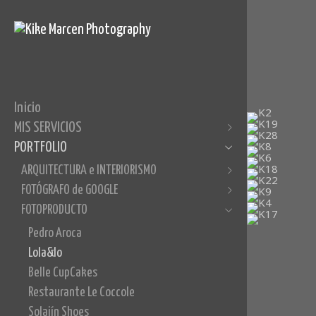
Inicio
MIS SERVICIOS
PORTFOLIO
ARQUITECTURA e INTERIORISMO
FOTÓGRAFO de GOOGLE
ARQUITECTURA e INTERIORISMO
FOTOPRODUCTO
FOTÓGRAFO de GOOGLE
Casa Teulada
FOTOPRODUCTO
Casa Cucán
Pedra Natural
Casa Costablanca
Intermarmor
Pedro Aroca
Loft Elda
Pérez Alonso Abogados
Lola&lo
Cocina Laura
CE Consulting Empresarial
Belle CupCakes
Villa de Moraira
Tour Virtual 360º
Restaurante Le Coccole
Solajín Shoes